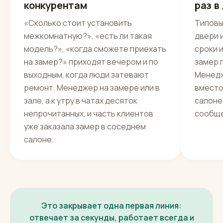
конкурентам
раз в
«Сколько стоит установить
Типовы
межкомнатную?», «есть ли такая
двери 
модель?», «когда сможете приехать
сроки 
на замер?» приходят вечером и по
замер 
выходным, когда люди затевают
Менедж
ремонт. Менеджер на замере или в
вместо
зале, а к утру в чатах десяток
салоне,
непрочитанных, и часть клиентов
сообще
уже заказала замер в соседнем
салоне.
Это закрывает одна первая линия:
отвечает за секунды, работает всегда и