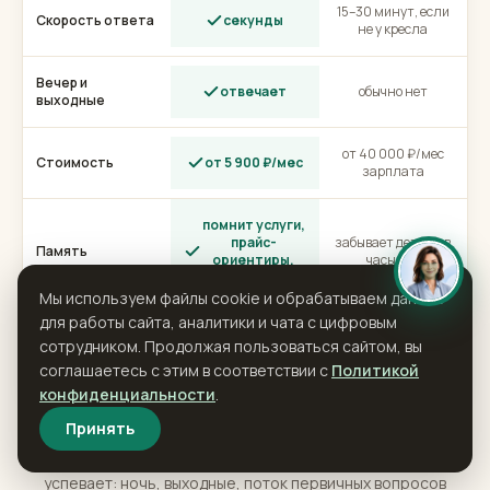
сотрудник
администратор
круглосуточно,
Часы работы
~8 часов в будни
без выходных
15–30 минут, если
Скорость ответа
секунды
не у кресла
Вечер и
отвечает
обычно нет
выходные
от 40 000 ₽/мес
Стоимость
от 5 900 ₽/мес
Мы используем файлы cookie и обрабатываем данные
зарплата
для работы сайта, аналитики и чата с цифровым
сотрудником. Продолжая пользоваться сайтом, вы
помнит услуги,
прайс-
забывает детали в
соглашаетесь с этим в соответствии с
Политикой
Память
ориентиры,
часы пик
конфиденциальности
.
контекст
Принять
сайт +
Телеграм +
один-два, по
Каналы сразу