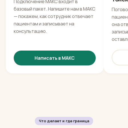
Базовый канал
Живо
МАКС — наш базовый канал
Телег
Тоне
Подключение МАКС входит в
базовый пакет. Напишите нам в МАКС
Погово
— покажем, как сотрудник отвечает
пациент
пациентам и записывает на
она от
консультацию.
записы
оставл
Написать в МАКС