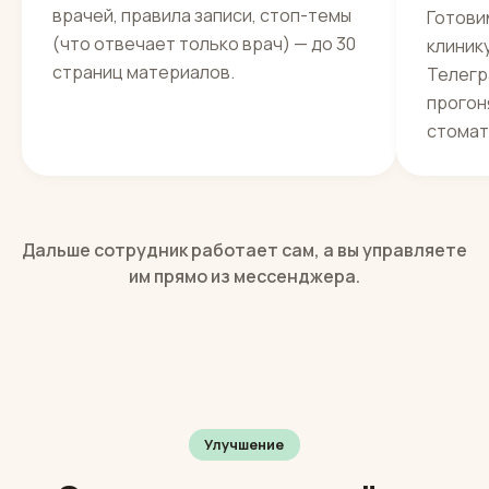
1
2
Разбираемся в клинике
Обуч
кана
Услуги, ориентиры по прайсу, график
врачей, правила записи, стоп-темы
Готови
(что отвечает только врач) — до 30
клиник
страниц материалов.
Телегр
прогон
стомат
Дальше сотрудник работает сам, а вы управляете
им прямо из мессенджера.