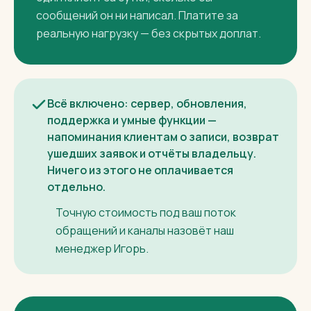
Месячная плата зависит только от потока
обращений: в подписку уже входит 100
разговоров в месяц, дальше она растёт
вместе с вашим потоком. Разговор — это
один клиент за сутки, сколько бы
сообщений он ни написал. Платите за
реальную нагрузку — без скрытых доплат.
Всё включено: сервер, обновления,
поддержка и умные функции —
напоминания клиентам о записи, возврат
ушедших заявок и отчёты владельцу.
Ничего из этого не оплачивается
отдельно.
Точную стоимость под ваш поток
обращений и каналы назовёт наш