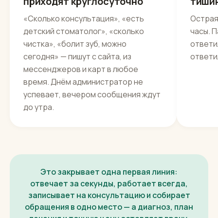
приходят круглосуточно
тиши
«Сколько консультация», «есть
Острая
детский стоматолог», «сколько
часы. 
чистка», «болит зуб, можно
ответил
сегодня» — пишут с сайта, из
ответи
мессенджеров и карт в любое
время. Днём администратор не
успевает, вечером сообщения ждут
до утра.
Это закрывает одна первая линия:
отвечает за секунды, работает всегда,
записывает на консультацию и собирает
обращения в одно место — а диагноз, план