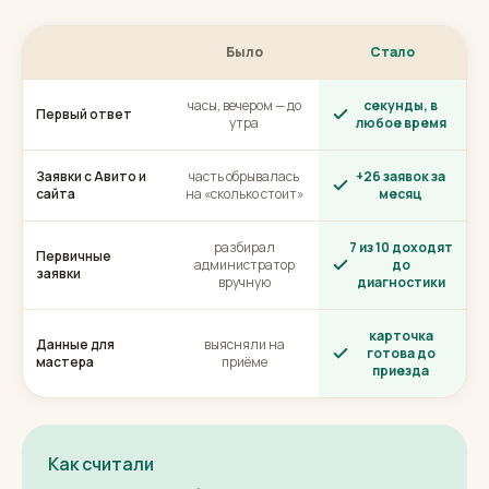
Было
Стало
часы, вечером — до
секунды, в
Первый ответ
утра
любое время
Заявки с Авито и
часть обрывалась
+26 заявок за
сайта
на «сколько стоит»
месяц
разбирал
7 из 10 доходят
Первичные
администратор
до
заявки
вручную
диагностики
карточка
Данные для
выясняли на
готова до
мастера
приёме
приезда
Как считали