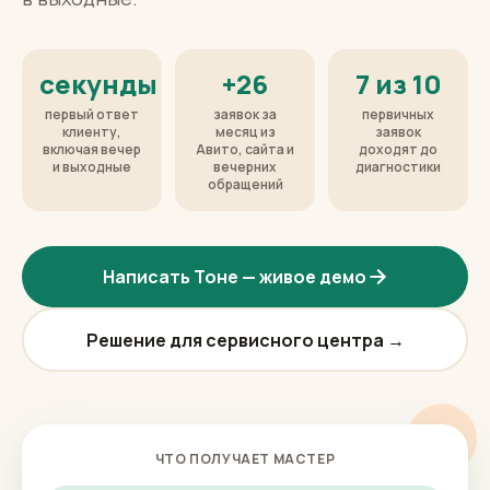
секунды
+26
7 из 10
первый ответ
заявок за
первичных
клиенту,
месяц из
заявок
включая вечер
Авито, сайта и
доходят до
и выходные
вечерних
диагностики
обращений
Написать Тоне — живое демо
Решение для сервисного центра →
ЧТО ПОЛУЧАЕТ МАСТЕР