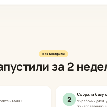
Как внедрили
апустили за 2 неде
Собрали базу 
2
 сайте и МАКС.
≈5 рабочих дней: 
по направлению, 