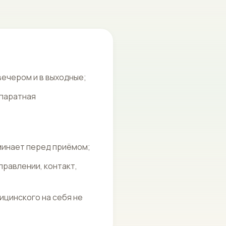
вечером и в выходные;
ппаратная
минает перед приёмом;
правлении, контакт,
ицинского на себя не