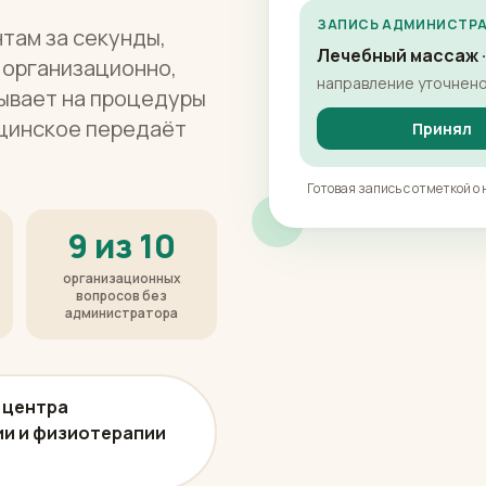
ЗАПИСЬ АДМИНИСТРАТ
там за секунды,
Лечебный массаж ·
 организационно,
направление уточнено 
сывает на процедуры
ицинское передаёт
Принял
Готовая запись с отметкой о
9 из 10
организационных
вопросов без
администратора
 центра
и и физиотерапии