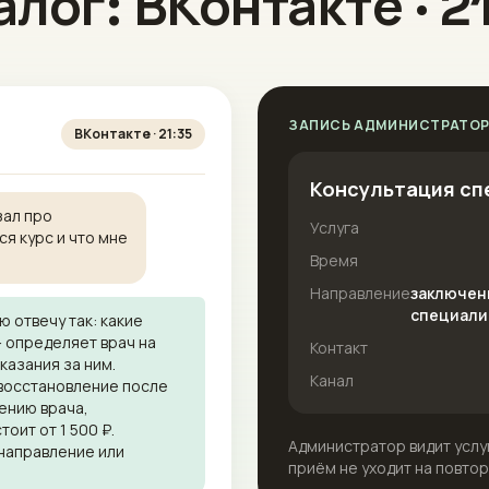
лог: ВКонтакте · 2
ЗАПИСЬ АДМИНИСТРАТО
ВКонтакте · 21:35
Консультация сп
зал про
Услуга
ся курс и что мне
Время
Направление
заключен
специали
ю отвечу так: какие
— определяет врач на
Контакт
казания за ним.
Канал
восстановление после
лению врача,
оит от 1 500 ₽.
Администратор видит услуг
 направление или
приём не уходит на повто