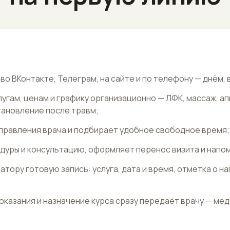
во ВКонтакте, Телеграм, на сайте и по телефону — днём, 
лугам, ценам и графику организационно — ЛФК, массаж, а
тановление после травм;
правления врача и подбирает удобное свободное время;
дуры и консультацию, оформляет перенос визита и напо
тору готовую запись: услуга, дата и время, отметка о на
оказания и назначение курса сразу передаёт врачу — мед