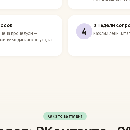
росов
2 недели сопр
4
, цена процедуры —
Каждый день читал
ницу: медицинское уходит
Как это выглядит