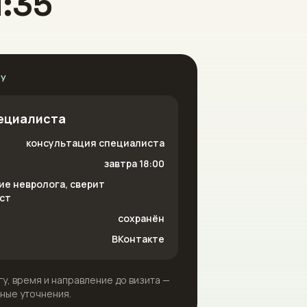
1:35
РУ
ециалиста
консультация специалиста
завтра 18:00
ие невролога, сверит
ст
сохранён
ВКонтакте
у, время и направление до визита —
рные уточнения.