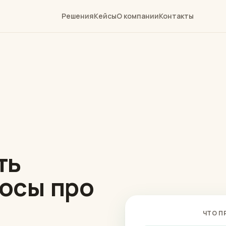
Решения
Кейсы
О компании
Контакты
ть
осы про
ЧТО П