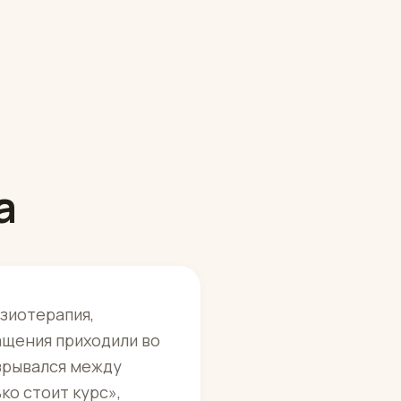
а
зиотерапия,
ащения приходили во
зрывался между
ко стоит курс»,