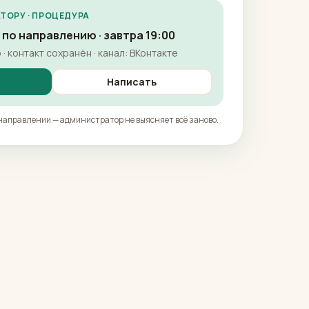
ОРУ · ПРОЦЕДУРА
 по направлению · завтра 19:00
· контакт сохранён · канал: ВКонтакте
Написать
 направлении — администратор не выясняет всё заново.