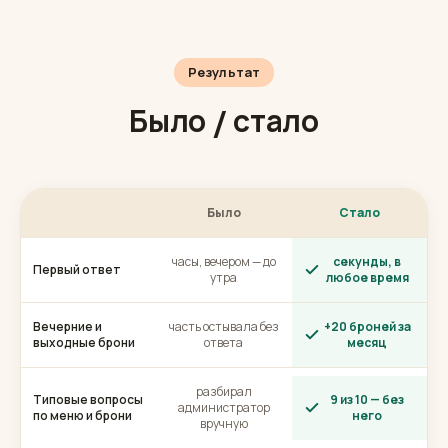
Результат
Было / стало
Было
Стало
часы, вечером — до
секунды, в
Первый ответ
утра
любое время
Вечерние и
часть остывала без
+20 броней за
выходные брони
ответа
месяц
разбирал
Типовые вопросы
9 из 10 — без
администратор
по меню и брони
него
вручную