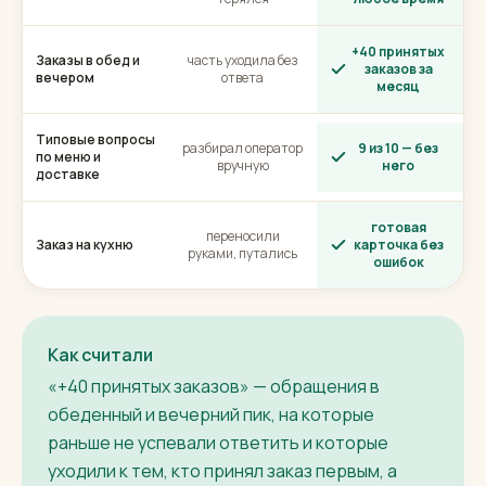
+40 принятых
Заказы в обед и
часть уходила без
заказов за
вечером
ответа
месяц
Типовые вопросы
разбирал оператор
9 из 10 — без
по меню и
вручную
него
доставке
готовая
переносили
Заказ на кухню
карточка без
руками, путались
ошибок
Как считали
«+40 принятых заказов» — обращения в
обеденный и вечерний пик, на которые
раньше не успевали ответить и которые
уходили к тем, кто принял заказ первым, а