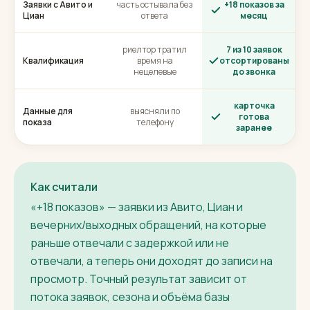
Заявки с Авито и
часть остывала без
+18 показов за
Циан
ответа
месяц
риелтор тратил
7 из 10 заявок
Квалификация
время на
отсортированы
нецелевые
до звонка
карточка
Данные для
выясняли по
готова
показа
телефону
заранее
Как считали
«+18 показов» — заявки из Авито, Циан и
вечерних/выходных обращений, на которые
раньше отвечали с задержкой или не
отвечали, а теперь они доходят до записи на
просмотр. Точный результат зависит от
потока заявок, сезона и объёма базы