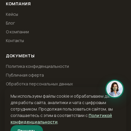
КОМПАНИЯ
Кейсы
Блог
О компании
Контакты
ДОКУМЕНТЫ
Политика конфиденциальности
Публичная оферта
Обработка персональных данных
Мы используем файлы cookie и обрабатываем данные
для работы сайта, аналитики и чата с цифровым
ООО «Тачбренд» · ИНН 6229083103 · ОГРН 1166234073301 · E-mail:
сотрудником. Продолжая пользоваться сайтом, вы
info@touchbrand.ru
· Телефон:
+7 (930) 788-88-71
соглашаетесь с этим в соответствии с
Политикой
конфиденциальности
.
©
2026
ТАЧБРЕНД — первый цифровой сотрудник для
малого и среднего бизнеса. · работаем по всей России
Принять