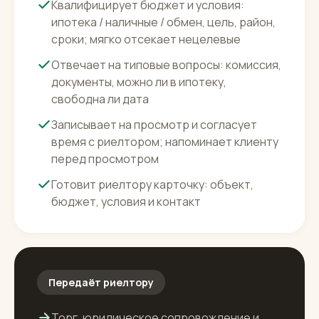
Делает — первая линия
Отвечает по объекту в Авито, на Циан, на
сайте и в Телеграм за секунды
Квалифицирует бюджет и условия:
ипотека / наличные / обмен, цель, район,
сроки; мягко отсекает нецелевые
Отвечает на типовые вопросы: комиссия,
документы, можно ли в ипотеку,
свободна ли дата
Записывает на просмотр и согласует
время с риелтором; напоминает клиенту
перед просмотром
Готовит риелтору карточку: объект,
бюджет, условия и контакт