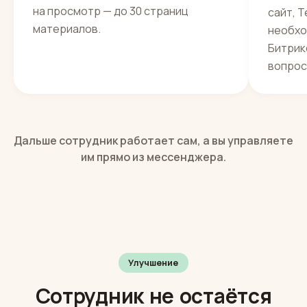
Разбираемся в агентстве
Обуч
кана
Объекты и условия, комиссия, какие
документы нужны, работа с
Готови
ипотекой, районы и правила записи
агентс
на просмотр — до 30 страниц
сайт, Т
материалов.
необхо
Битрик
вопрос
Дальше сотрудник работает сам, а вы управляете
им прямо из мессенджера.