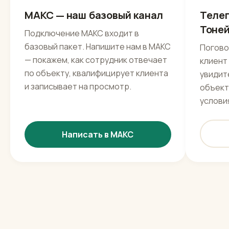
Базовый канал
Живо
МАКС — наш базовый канал
Телег
Тоне
Подключение МАКС входит в
базовый пакет. Напишите нам в МАКС
Погово
— покажем, как сотрудник отвечает
клиент
по объекту, квалифицирует клиента
увидите
и записывает на просмотр.
объект
услови
Написать в МАКС