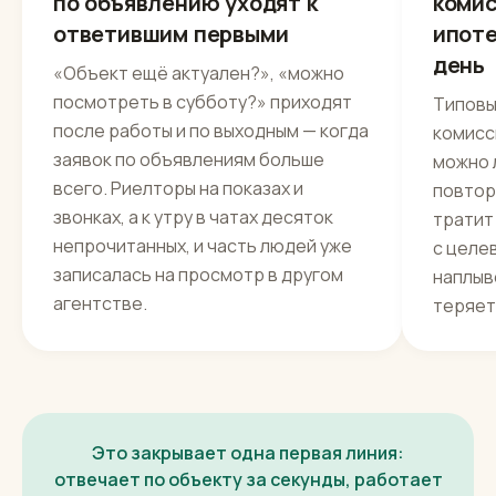
по объявлению уходят к
комис
ответившим первыми
ипоте
день
«Объект ещё актуален?», «можно
посмотреть в субботу?» приходят
Типовы
после работы и по выходным — когда
комисс
заявок по объявлениям больше
можно 
всего. Риелторы на показах и
повтор
звонках, а к утру в чатах десяток
тратит
непрочитанных, и часть людей уже
с целе
записалась на просмотр в другом
наплыв
агентстве.
теряет
Это закрывает одна первая линия:
отвечает по объекту за секунды, работает