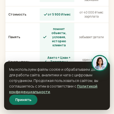
15–30 минут, если
Скорость ответа
секунды
не на показе
обычно занят
Вечер и
отвечает
показами и
выходные
звонками
от 40 000 ₽/мес
Стоимость
от 5 900 ₽/мес
зарплата
помнит
объекты,
Память
условия,
забывает детали
Мы используем файлы cookie и обрабатываем данные
историю
клиента
для работы сайта, аналитики и чата с цифровым
сотрудником. Продолжая пользоваться сайтом, вы
соглашаетесь с этим в соответствии с
Политикой
Авито + Циан +
один-два, по
Каналы сразу
Телеграм +
конфиденциальности
.
очереди
сайт
Принять
Это не замена менеджера или риелтора — цифровой
сотрудник закрывает то, что человек физически не