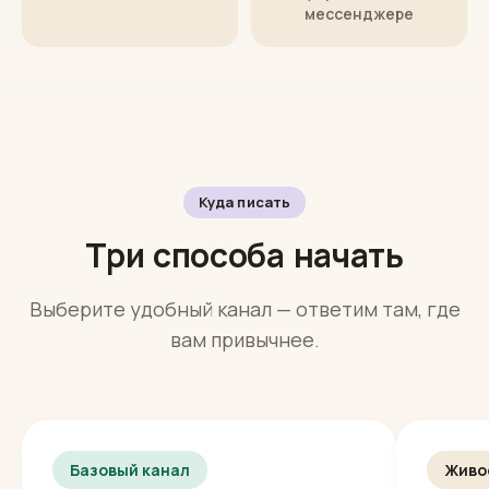
готовая
без
заявка
отдельной
программы
а не просто
сообщение
управление в
мессенджере
Куда писать
Три способа начать
Выберите удобный канал — ответим там, где
вам привычнее.