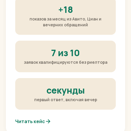
объектам с Авито и Циан.
+18
показов за месяц из Авито, Циан и
вечерних обращений
7 из 10
заявок квалифицируются без риелтора
секунды