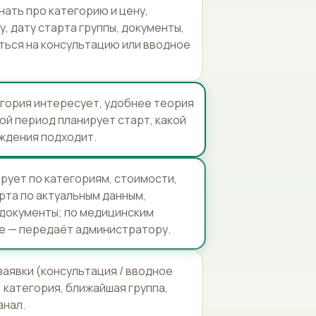
нать про категорию и цену,
, дату старта группы, документы,
ться на консультацию или вводное
егория интересует, удобнее теория
кой период планирует старт, какой
ждения подходит.
рует по категориям, стоимости,
рта по актуальным данным,
 документы; по медицинским
е — передаёт администратору.
заявки (консультация / вводное
, категория, ближайшая группа,
анал.