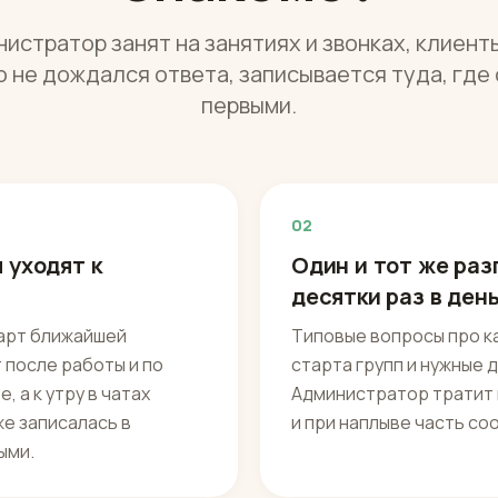
истратор занят на занятиях и звонках, клиент
о не дождался ответа, записывается туда, где
первыми.
02
 уходят к
Один и тот же раз
десятки раз в ден
тарт ближайшей
Типовые вопросы про ка
 после работы и по
старта групп и нужные
 а к утру в чатах
Администратор тратит н
же записалась в
и при наплыве часть со
ыми.