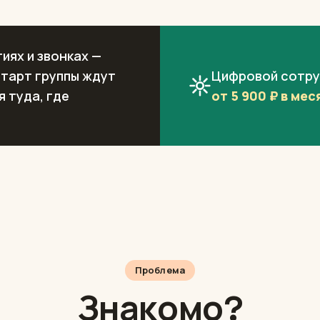
иях и звонках —
старт группы ждут
Цифровой сотру
я туда, где
от 5 900 ₽ в мес
Проблема
Знакомо?