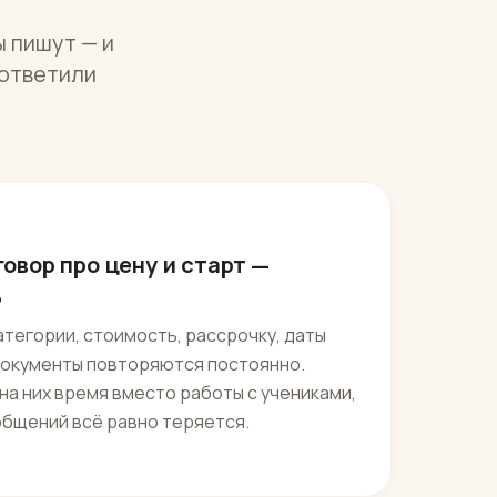
ы пишут — и
 ответили
говор про цену и старт —
ь
тегории, стоимость, рассрочку, даты
 документы повторяются постоянно.
а них время вместо работы с учениками,
общений всё равно теряется.