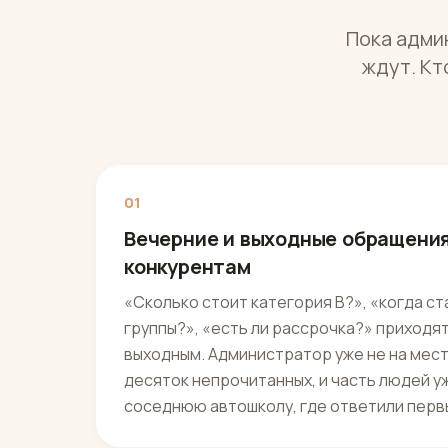
Пока админ
ждут. Кт
01
Вечерние и выходные обращения
конкурентам
«Сколько стоит категория B?», «когда с
группы?», «есть ли рассрочка?» приходят
выходным. Администратор уже не на месте,
десяток непрочитанных, и часть людей у
соседнюю автошколу, где ответили перв