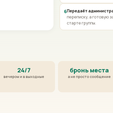
Передаёт администр
6
переписку, а готовую з
старте группы.
24/7
бронь места
вечером и в выходные
а не просто сообщение