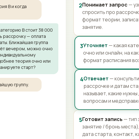
Понимает запрос
— уз
2
рия B и когда
спросить про рассрочку
формат теории, записа
занятие.
категорию B стоит 38 000
ь рассрочку — оплата
аты. Ближайшая группа
Уточняет
— какая кат
3
дёт вечером, можно очно
очно или онлайн, на ка
 индивидуальному
формат расписания во
добнее теория очно или
ланируете старт?
Отвечает
— консульти
4
айшую группу.
рассрочке и датам ста
называет, какие нужны
вопросам и медсправк
Готовит запись
— тип 
5
занятие / бронь места)
дата старта, контакт, к