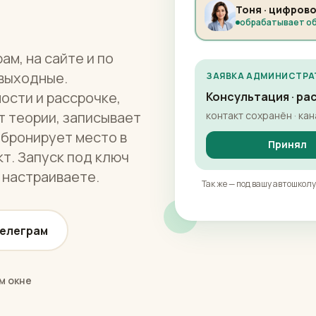
Тоня · цифров
обрабатывает о
ам, на сайте и по
 выходные.
ЗАЯВКА АДМИНИСТРА
ости и рассрочке,
Консультация · рас
т теории, записывает
контакт сохранён · кан
 бронирует место в
Принял
т. Запуск под ключ
е настраиваете.
Так же — под вашу автошколу
Телеграм
м окне