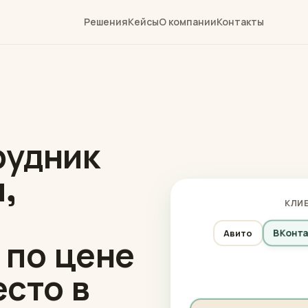
Решения
Кейсы
О компании
Контакты
рудник
,
КЛИЕ
Авито
ВКонта
 по цене
есто в