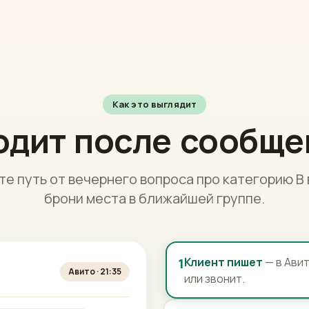
Как это выглядит
одит после сообще
е путь от вечернего вопроса про категорию B 
брони места в ближайшей группе.
Клиент пишет
— в Авит
1
Авито · 21:35
или звонит.