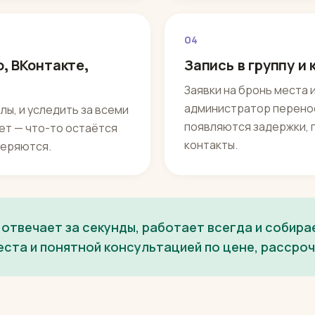
04
, ВКонтакте,
Запись в группу и
Заявки на бронь места 
администратор переноси
лы, и уследить за всеми
появляются задержки, п
ет — что-то остаётся
контакты.
 теряются.
 отвечает за секунды, работает всегда и собира
ста и понятной консультацией по цене, рассроч