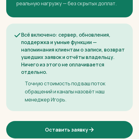
обращений: в подписку уже входит 100
разговоров в месяц, дальше она растёт
вместе с вашим потоком. Разговор — это
один клиент за сутки, сколько бы
сообщений он ни написал. Платите за
реальную нагрузку — без скрытых доплат.
Всё включено: сервер, обновления,
поддержка и умные функции —
напоминания клиентам о записи, возврат
ушедших заявок и отчёты владельцу.
Ничего из этого не оплачивается
отдельно.
Точную стоимость под ваш поток
обращений и каналы назовёт наш