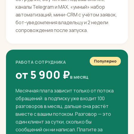
ЗАПУСК ПОД КЛЮЧ
80 000 ₽
разово
Всё для старта под ключ: цифровой
сотрудник, обученный под ваш бизнес,
каналы Telegram и MAX, «умный» набор
автоматизаций, мини-CRM с учётом заявок,
бот-уведомления владельцу и 2 недели
сопровождения после запуска.
Популярно
РАБОТА СОТРУДНИКА
от 5 900 ₽
в месяц
Месячная плата зависит только от потока