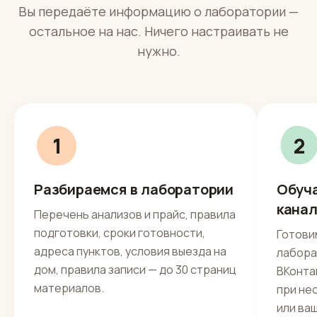
Как запускаем
Запуск под ключ за 2
недели
Вы передаёте информацию о лаборатории —
остальное на нас. Ничего настраивать не
нужно.
1
2
Разбираемся в лаборатории
Обуч
кана
Перечень анализов и прайс, правила