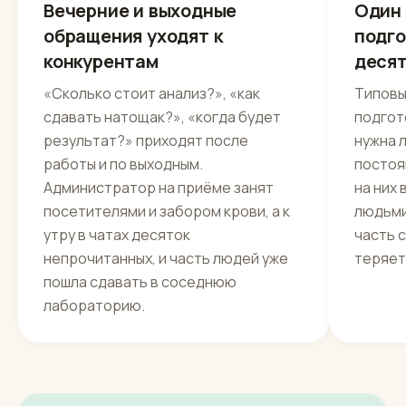
Вечерние и выходные
Один 
обращения уходят к
подго
конкурентам
десят
«Сколько стоит анализ?», «как
Типовы
сдавать натощак?», «когда будет
подгот
результат?» приходят после
нужна 
работы и по выходным.
постоя
Администратор на приёме занят
на них
посетителями и забором крови, а к
людьми
утру в чатах десяток
часть 
непрочитанных, и часть людей уже
теряет
пошла сдавать в соседнюю
лабораторию.