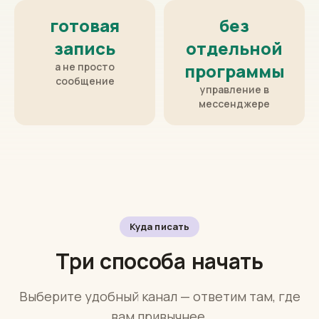
секунды
24/7
скорость ответа
вечером и в
выходные
готовая
без
запись
отдельной
программы
а не просто
сообщение
управление в
мессенджере