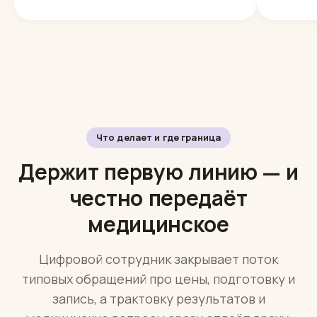
записыв
дом.
Написать в МАКС
Что делает и где граница
Держит первую линию — и
честно передаёт