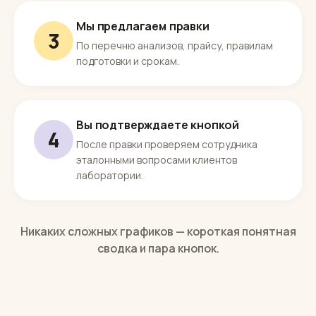
Раз в неделю — простая сводка
2
Сколько обращений, сколько записей на
сдачу и выезд, какие вопросы остались
без ответа.
Мы предлагаем правки
3
По перечню анализов, прайсу, правилам
подготовки и срокам.
Вы подтверждаете кнопкой
4
После правки проверяем сотрудника
эталонными вопросами клиентов
лаборатории.