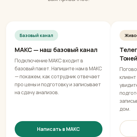
Куда писать
Три способа начать
Выберите удобный канал — ответим там, где
вам привычнее.
Базовый канал
Живо
МАКС — наш базовый канал
Телег
Тоне
Подключение МАКС входит в
базовый пакет. Напишите нам в МАКС
Погово
— покажем, как сотрудник отвечает
клиент
про цены и подготовку и записывает
увидите
на сдачу анализов.
подгото