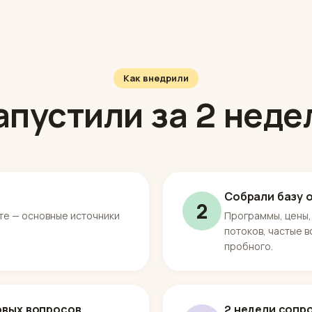
Как внедрили
апустили за 2 неде
Собрали базу о
2
кте — основные источники
Программы, цены,
потоков, частые 
пробного.
овых вопросов
2 недели сопр