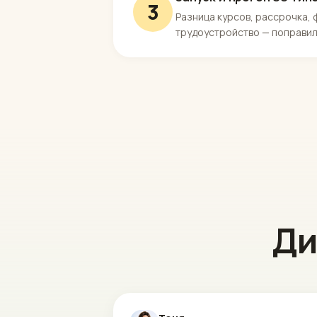
3
Разница курсов, рассрочка, 
трудоустройство — поправил
Ди