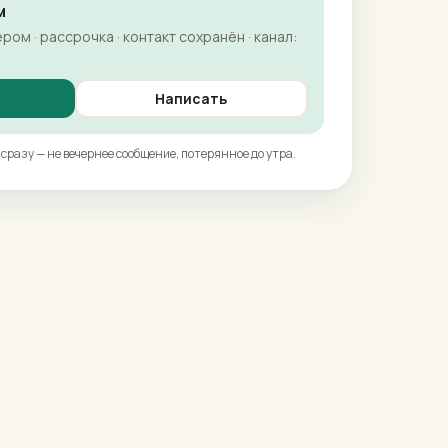
м
ом · рассрочка · контакт сохранён · канал:
Написать
сразу — не вечернее сообщение, потерянное до утра.