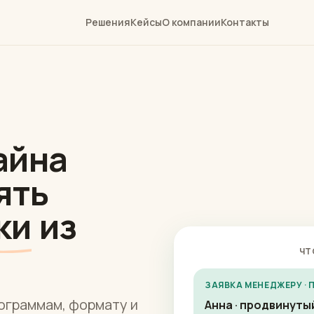
Решения
Кейсы
О компании
Контакты
айна
ять
ки
из
ЧТ
ЗАЯВКА МЕНЕДЖЕРУ ·
ограммам, формату и
Анна · продвинутый