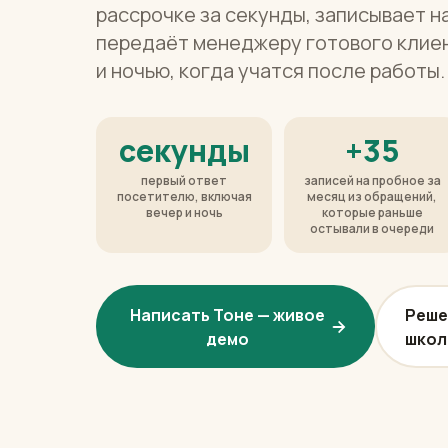
рассрочке за секунды, записывает н
передаёт менеджеру готового клиен
и ночью, когда учатся после работы.
секунды
+35
первый ответ
записей на пробное за
посетителю, включая
месяц из обращений,
вечер и ночь
которые раньше
остывали в очереди
Написать Тоне — живое
Реше
демо
школ