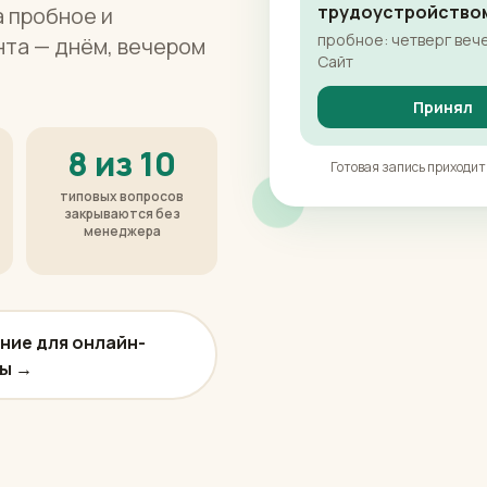
трудоустройство
а пробное и
пробное: четверг вечер
та — днём, вечером
Сайт
Принял
8 из 10
Готовая запись приходит 
типовых вопросов
закрываются без
менеджера
ние для онлайн-
ы →