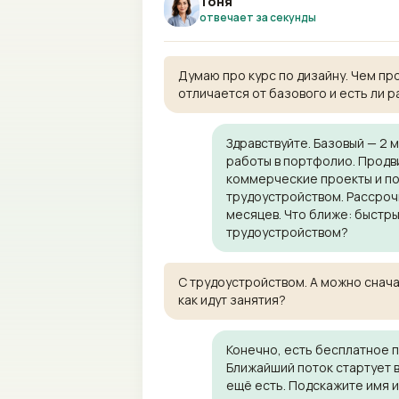
Тоня
отвечает за секунды
Думаю про курс по дизайну. Чем пр
отличается от базового и есть ли 
Здравствуйте. Базовый — 2 
работы в портфолио. Продв
коммерческие проекты и п
трудоустройством. Рассрочк
месяцев. Что ближе: быстры
трудоустройством?
С трудоустройством. А можно снач
как идут занятия?
Конечно, есть бесплатное 
Ближайший поток стартует в
ещё есть. Подскажите имя 