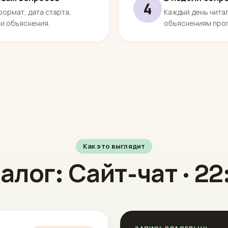
4
формат, дата старта,
Каждый день чита
и объяснения.
объяснениям про
Как это выглядит
алог: Сайт-чат · 22