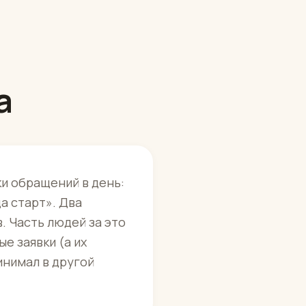
а
ки обращений в день:
да старт». Два
. Часть людей за это
е заявки (а их
инимал в другой