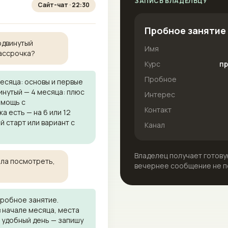
ЗАПИСЬ ВЛАДЕЛЬЦУ
Сайт-чат · 22:30
Пробное занятие 
одвинутый
Имя
рассрочка?
Курс
пр
Пробное
месяца: основы и первые
инутый — 4 месяца: плюс
Интерес
омощь с
Контакт
а есть — на 6 или 12
й старт или вариант с
Канал
Владелец получает готовую
ала посмотреть,
вечернее сообщение не п
пробное занятие.
 начале месяца, места
и удобный день — запишу