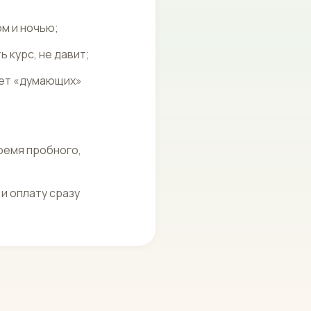
ом и ночью;
 курс, не давит;
ает «думающих»
ремя пробного,
и оплату сразу