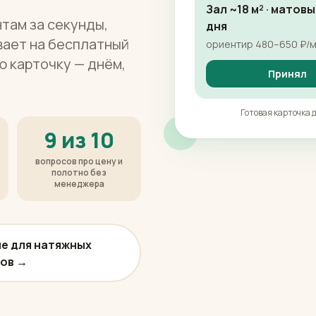
Зал ~18 м² · матов
там за секунды,
дня
ывает на бесплатный
ориентир 480–650 ₽/м² 
ю карточку — днём,
Принял
Готовая карточка 
9 из 10
вопросов про цену и
полотно без
менеджера
е для натяжных
ов →