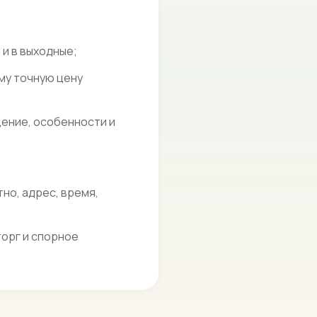
 и в выходные;
му точную цену
щение, особенности и
но, адрес, время,
торг и спорное