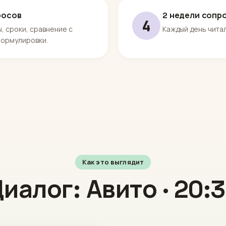
росов
2 недели сопр
4
ы, сроки, сравнение с
Каждый день читал
формулировки.
Как это выглядит
иалог: Авито · 20: