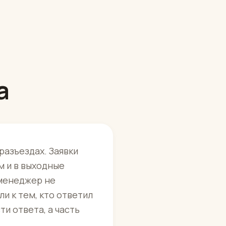
а
разъездах. Заявки
м и в выходные
 менеджер не
ли к тем, кто ответил
и ответа, а часть