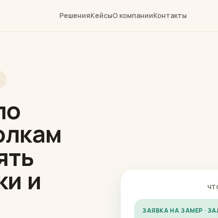
Решения
Кейсы
О компании
Контакты
по
олкам
ять
ки и
ЧТ
о
ЗАЯВКА НА ЗАМЕР · ЗА