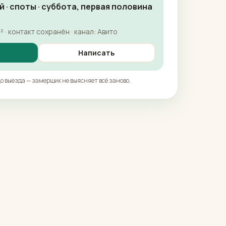
ый · споты · суббота, первая половина
· контакт сохранён · канал: Авито
Написать
до выезда — замерщик не выясняет всё заново.