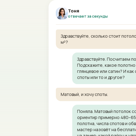
Тоня
отвечает за секунды
Здравствуйте, сколько стоит потоло
м²?
Здравствуйте. Посчитаем по
Подскажите, какое полотно
глянцевое или сатин? И как
споты или то и другое?
Матовый, и хочу споты.
Поняла. Матовый потолок со
ориентир примерно 480–650 
полотна, числа спотов и об
мастер назовёт на бесплат
на замер: какой район и уд