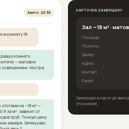
КАРТОЧКА ЗАМЕРЩИКУ
Авито · 20:30
Зал ~18 м² · мато
к в комнату 18
Площадь
Полотно
Замер
д вашу комнату.
 хотите — матовое,
Адрес
 с освещением: люстра,
Контакт
Канал
Замерщик в курсе до выез
уточнения.
 спотами на ~18 м² —
₽ за м², зависит от
водов труб. Точную цену
ном замере. Запишу вас
обный день?