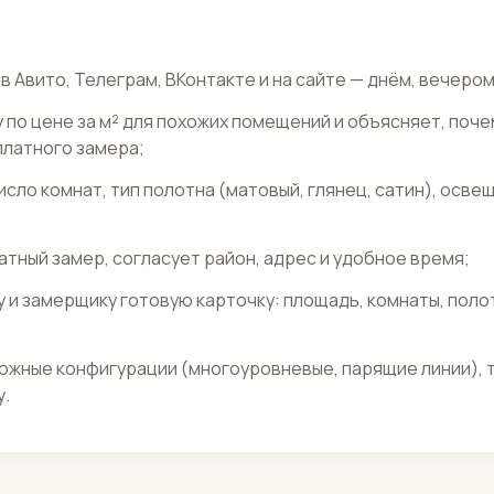
в Авито, Телеграм, ВКонтакте и на сайте — днём, вечером
 по цене за м² для похожих помещений и объясняет, поче
платного замера;
исло комнат, тип полотна (матовый, глянец, сатин), осве
атный замер, согласует район, адрес и удобное время;
и замерщику готовую карточку: площадь, комнаты, полот
ожные конфигурации (многоуровневые, парящие линии), 
.