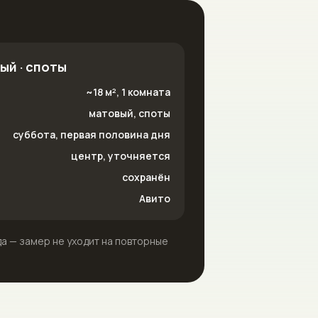
вый · споты
~18 м², 1 комната
матовый, споты
суббота, первая половина дня
центр, уточняется
сохранён
Авито
да — замер не уходит на повторные