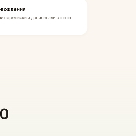
овождения
и переписки и дописывали ответы.
30