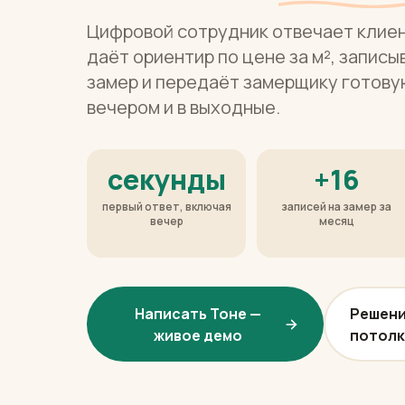
Цифровой сотрудник отвечает клиен
даёт ориентир по цене за м², запис
замер и передаёт замерщику готову
вечером и в выходные.
секунды
+16
первый ответ, включая
записей на замер за
вечер
месяц
Написать Тоне —
Решени
живое демо
потолк