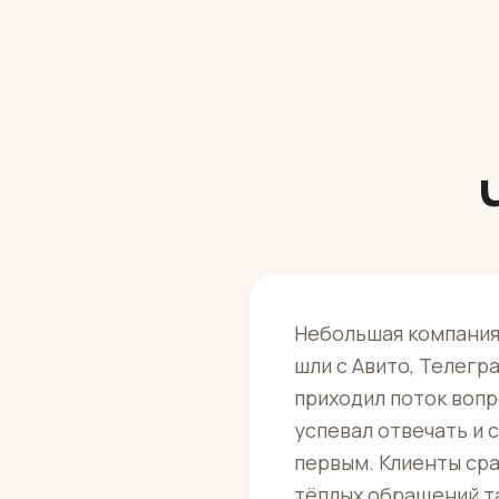
Небольшая компания 
шли с Авито, Телегр
приходил поток вопр
успевал отвечать и с
первым. Клиенты сра
тёплых обращений та