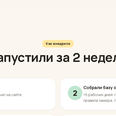
Как внедрили
апустили за 2 неде
Собрали базу 
2
чат на сайте.
≈5 рабочих дней: п
правила замера, 