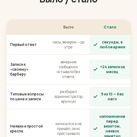
Было
Стало
часы, вечером — до
секунды, в
Первый ответ
утра
любое время
вечерние
Записи к
сообщения
+24 записи за
«своему»
остывали без
месяц
барберу
ответа
разбирал
Типовые вопросы
9 из 10 — без
администратор
по цене и записи
него
вручную
напоминание
перед
записался и не
Неявки и простой
визитом,
пришёл, окно
кресла
неявок
простаивало
заметно